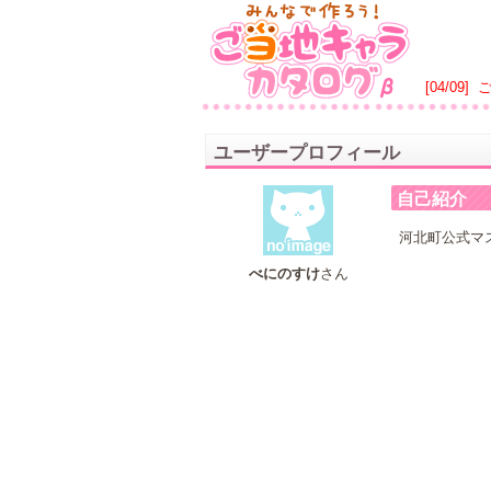
[04/09]
ユーザープロフィール
自己紹介
河北町公式マ
べにのすけ
さん