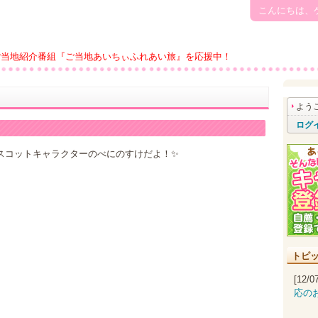
こんにちは、
ご当地紹介番組『ご当地あいちぃふれあい旅』を応援中！
よう
ログ
スコットキャラクターのべにのすけだよ！✨
トピ
[12/
応の