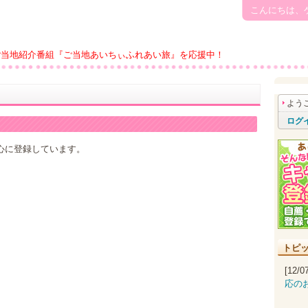
こんにちは、
ご当地紹介番組『ご当地あいちぃふれあい旅』を応援中！
よう
ログ
心に登録しています。
トピ
[12/
応の