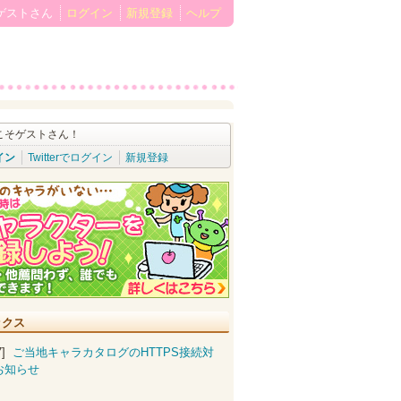
ゲストさん
ログイン
新規登録
ヘルプ
こそゲストさん！
イン
Twitterでログイン
新規登録
ックス
07]
ご当地キャラカタログのHTTPS接続対
お知らせ