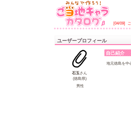
[04/09]
ユーザープロフィール
自己紹介
地元徳島を中
石玉
さん
(徳島県)
男性