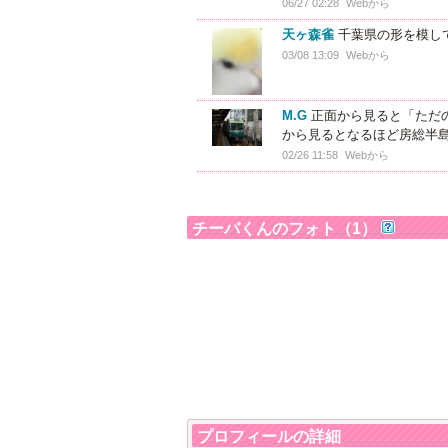
06/27 02:28
Webから
天ヶ森雀
千葉県の形を模し
03/08 13:09
Webから
M.G
正面から見ると「ただ
から見るとなるほど房総半
02/26 11:58
Webから
チーバくんのフォト（1）
プロフィールの詳細