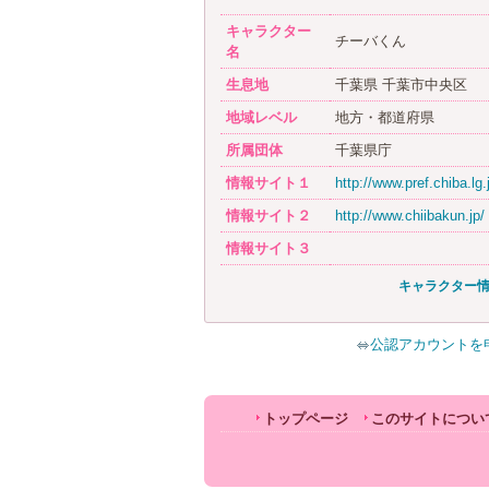
キャラクター
チーバくん
名
生息地
千葉県 千葉市中央区
地域レベル
地方・都道府県
所属団体
千葉県庁
情報サイト１
http://www.pref.chiba.lg.j
情報サイト２
http://www.chiibakun.jp/
情報サイト３
キャラクター
公認アカウントを
トップページ
このサイトについ