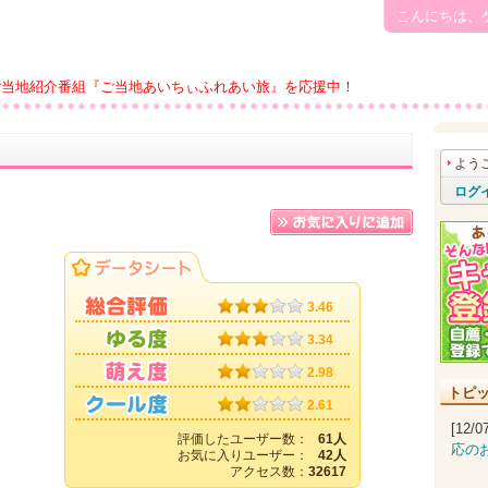
こんにちは、
ご当地紹介番組『ご当地あいちぃふれあい旅』を応援中！
よう
ログ
3.46
3.34
2.98
トピ
2.61
[12/
評価したユーザー数：
61人
応の
お気に入りユーザー：
42人
アクセス数：
32617