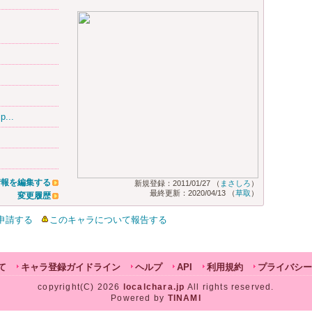
p...
情報を編集する
新規登録：2011/01/27 （
まさしろ
）
最終更新：2020/04/13 （
草取
）
変更履歴
申請する
このキャラについて報告する
て
キャラ登録ガイドライン
ヘルプ
API
利用規約
プライバシー
copyright(C) 2026
localchara.jp
All rights reserved.
Powered by
TINAMI