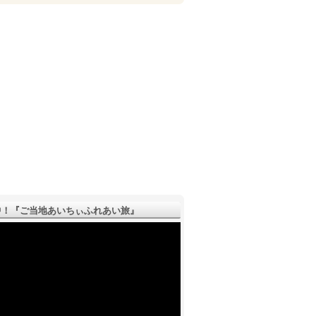
！『ご­当地あいちぃふれあい旅』