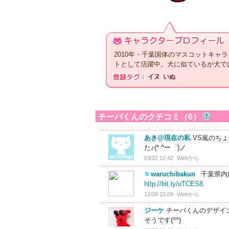
2010年・千葉国体のマスコットキャ
トとして活躍中。犬に似ているが犬で
イヌ
いぬ
チーバくんのクチコミ（6）
あき@現在の私
VS嵐のち
た♪(* ^ー゜)ノ
03/22 12:42
Webから
waruchibakun
千葉県内
http://bit.ly/uTCES8
12/28 23:09
Webから
ジーケ
チーバくんのデザイン
そうです(^^)