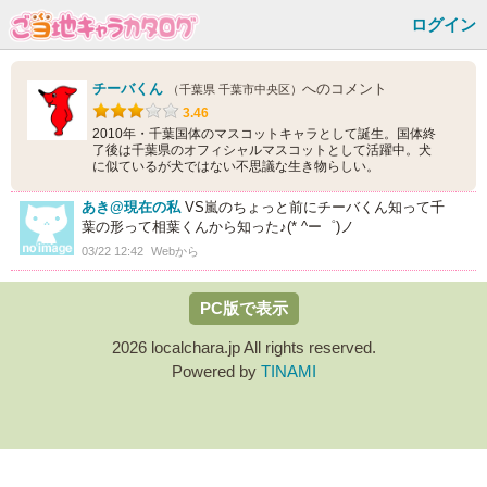
ログイン
チーバくん
へのコメント
（千葉県 千葉市中央区）
3.46
2010年・千葉国体のマスコットキャラとして誕生。国体終
了後は千葉県のオフィシャルマスコットとして活躍中。犬
に似ているが犬ではない不思議な生き物らしい。
あき@現在の私
VS嵐のちょっと前にチーバくん知って千
葉の形って相葉くんから知った♪(* ^ー゜)ノ
03/22 12:42
Webから
PC版で表示
2026 localchara.jp All rights reserved.
Powered by
TINAMI