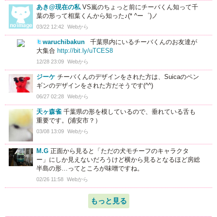
あき@現在の私
VS嵐のちょっと前にチーバくん知って千
葉の形って相葉くんから知った♪(* ^ー゜)ノ
03/22 12:42
Webから
waruchibakun
千葉県内にいるチーバくんのお友達が
大集合
http://bit.ly/uTCES8
12/28 23:09
Webから
ジーケ
チーバくんのデザインをされた方は、Suicaのペン
ギンのデザインをされた方だそうです(^^)
06/27 02:28
Webから
天ヶ森雀
千葉県の形を模しているので、垂れている舌も
重要です。(浦安市？）
03/08 13:09
Webから
M.G
正面から見ると「ただの犬モチーフのキャラクタ
ー」にしか見えないだろうけど横から見るとなるほど房総
半島の形…ってところが味噌ですね。
02/26 11:58
Webから
もっと見る