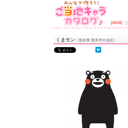
[04/09]
くまモン
（熊本県 熊本市中央区）