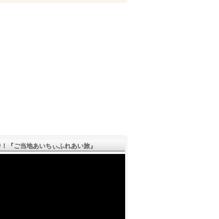
！『ご­当地あいちぃふれあい旅』