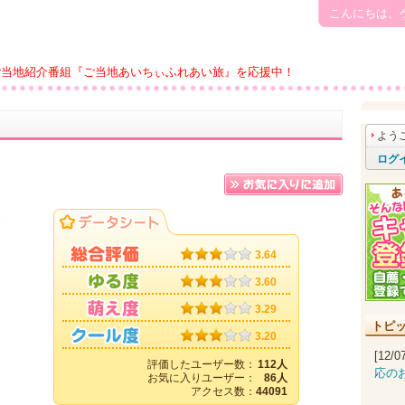
こんにちは、
ご当地紹介番組『ご当地あいちぃふれあい旅』を応援中！
よう
ログ
3.64
3.60
3.29
トピ
3.20
[12/
評価したユーザー数：
112人
応の
お気に入りユーザー：
86人
アクセス数：
44091