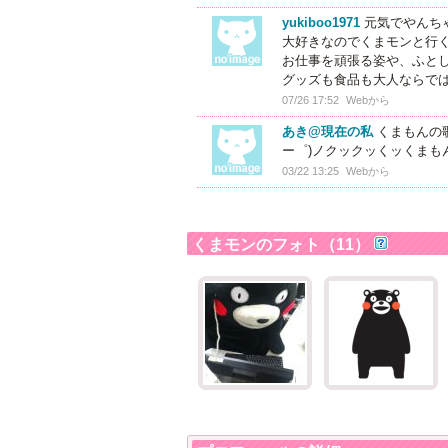
yukiboo1971
元気でやんち
大好きなのでくまモンと行くツ
お仕事を頑張る姿や、ふと
グッズも食品も大人ならでは
07/26 17:52
Webから
あき@現在の私
くまもんの歌
ー゜)ノクックッくッくまもん
03/22 13:25
Webから
くまモンのフォト（11）