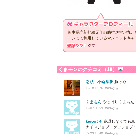
熊本県庁新幹線元年戦略推進室が九州
ーンにて利用しているマスコットキャ
クマ
くまモンのクチコミ（18）
忍頭 小斎深夜
負けぬ
12/18 13:26
Webから
くまもん
やっぱりくまもん
12/07 09:59
Webから
keron3４
意識しなくても息
ナイスジョブ！グッジョブ
09/23 18:40
Webから