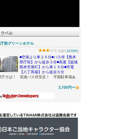
トラベル
県庁前グリーンホテル
3.63 (
1679件
)
■空港より車２５分■バス停【熊本
県庁前】から徒歩３分■高速【益城
熊本空港IC】から車１５分■市電
【八丁馬場】から徒歩５分
県庁そば！ 高速バス停至近！ 平面駐車場あ
3,700円〜