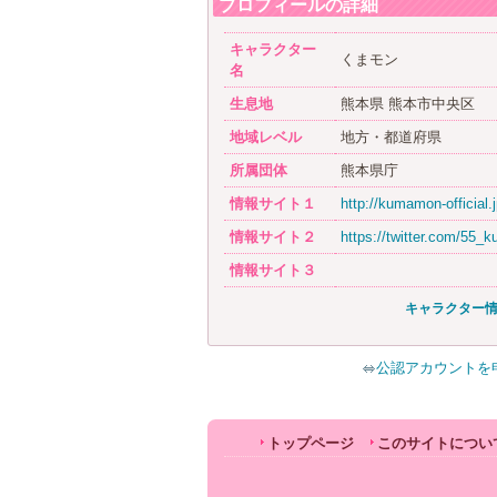
プロフィールの詳細
キャラクター
くまモン
名
生息地
熊本県 熊本市中央区
地域レベル
地方・都道府県
所属団体
熊本県庁
情報サイト１
http://kumamon-official.j
情報サイト２
https://twitter.com/55
情報サイト３
キャラクター
公認アカウントを
トップページ
このサイトについ