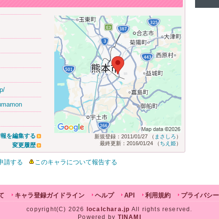
p/
_kumamon
情報を編集する
新規登録：2011/01/27 （
まさしろ
）
最終更新：2016/01/24 （
ちえ姫
）
変更履歴
申請する
このキャラについて報告する
て
キャラ登録ガイドライン
ヘルプ
API
利用規約
プライバシー
copyright(C) 2026
localchara.jp
All rights reserved.
Powered by
TINAMI