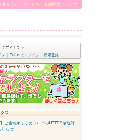
ゲストさん
ログイン
新規登録
ヘルプ
こそゲストさん！
イン
Twitterでログイン
新規登録
ックス
07]
ご当地キャラカタログのHTTPS接続対
お知らせ