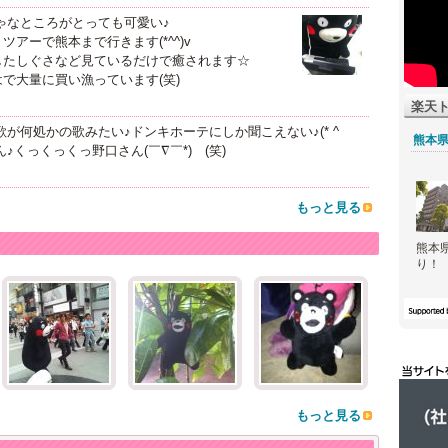
ゃなところがとっても可愛い♪
アーで熊本まで行きます(*^^)v
したしぐさなど見ているだけで癒されます☆
で大量に買い漁っています(笑)
楽天
が何処かの歌みたい♪ドンキホーテにしか聞こえない♪(* ^
熊本
♪くっくっくっ野口さん(￣∇￣*)ゞ(笑)
もっと見る
熊本
り！
もっと見る