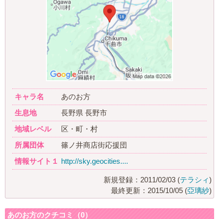
キャラ名
あのお方
生息地
長野県 長野市
地域レベル
区・町・村
所属団体
篠ノ井商店街応援団
情報サイト１
http://sky.geocities....
新規登録：2011/02/03 (
テラシィ
)
最終更新：2015/10/05 (
亞璃紗
)
あのお方のクチコミ（0）