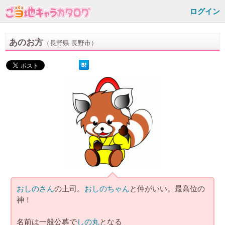
ログイン
あのお方
（長野県 長野市）
おしのさん
の上司。
おしのちゃん
と仲がいい。最高位の
神！
名前は一般公募で
しの丸
となる