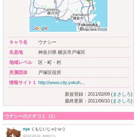
キャラ名
ウナシー
生息地
神奈川県 横浜市戸塚区
地域レベル
区・町・村
所属団体
戸塚区役所
情報サイト１
http://www.city.yokoh...
新規登録：2011/02/09 (
まさしろ
)
最終更新：2011/06/10 (
まさしろ
)
ウナシーのクチコミ（1）
nya
くもじいじゃ(･ω･)
02/10 20:10
Webから