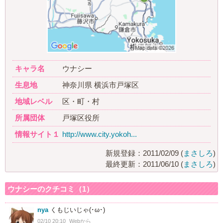
キャラ名
ウナシー
生息地
神奈川県 横浜市戸塚区
地域レベル
区・町・村
所属団体
戸塚区役所
情報サイト１
http://www.city.yokoh...
新規登録：2011/02/09 (
まさしろ
)
最終更新：2011/06/10 (
まさしろ
)
ウナシーのクチコミ（1）
nya
くもじいじゃ(･ω･)
02/10 20:10
Webから