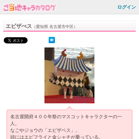
ログイン
エビザべス
（愛知県 名古屋市中区）
名古屋開府４００年祭のマスコットキャラクターの一
人。
なごやジョウの「エビザベス」。
頭にはエビフライと金シャチが乗っている。