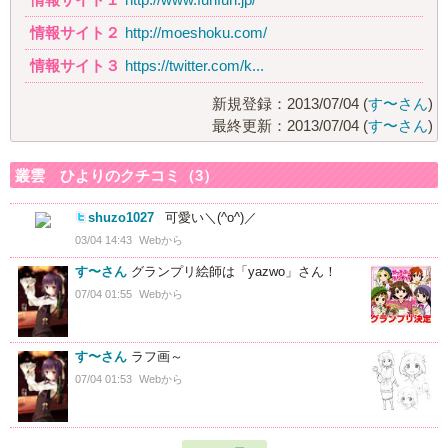
情報サイト２
http://moeshoku.com/
情報サイト３
https://twitter.com/k...
新規登録：2013/07/04 (
す〜さん
)
最終更新：2013/07/04 (
す〜さん
)
叢雲 ひよりのクチコミ（3）
shuzo1027
可愛い＼(^o^)／
03/04 14:43
Webから
す〜さん
グランプリ絵師は「yazwo」さん！
07/04 01:55
Webから
す〜さん
ラフ画～
07/04 01:53
Webから