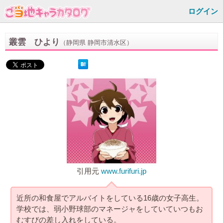
ログイン
叢雲 ひより
（静岡県 静岡市清水区）
引用元
www.furifuri.jp
近所の和食屋でアルバイトをしている16歳の女子高生。
学校では、弱小野球部のマネージャをしていていつもお
むすびの差し入れをしている。