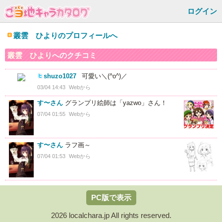
ログイン
叢雲 ひよりのプロフィールへ
叢雲 ひより
へのクチコミ
shuzo1027
可愛い＼(^o^)／
03/04 14:43
Webから
す〜さん
グランプリ絵師は「yazwo」さん！
07/04 01:55
Webから
す〜さん
ラフ画～
07/04 01:53
Webから
PC版で表示
2026 localchara.jp All rights reserved.