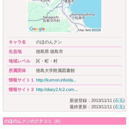
キャラ名
のほのんクン
生息地
徳島県 徳島市
地域レベル
区・町・村
所属団体
徳島大学附属図書館
情報サイト１
http://kumori.info/da...
情報サイト２
http://diary2.fc2.com...
新規登録：2013/11/11 (
石玉
)
最終更新：2013/11/11 (
石玉
)
のほのんクンのクチコミ（0）