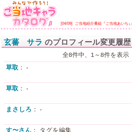
[04/09]
ご当地紹介番組『ご当地あいち
玄蕃 サラ
のプロフィール変更履歴
全8件中、1～8件を表示
草取
： -
草取
： -
まさしろ
： -
す〜さん
： タグを編集