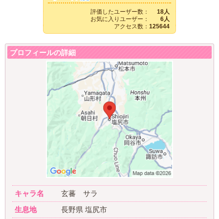
評価したユーザー数：
18人
お気に入りユーザー：
6人
アクセス数：
125644
プロフィールの詳細
キャラ名
玄蕃 サラ
生息地
長野県 塩尻市