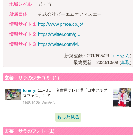
地域レベル
郡・市
所属団体
株式会社ピーエムオフィスエー
情報サイト１
http://www.pmoa.co.jp/
情報サイト２
https://twitter.com/g...
情報サイト３
https://twitter.com/M...
新規登録：2013/05/28 (
す〜さん
)
最終更新：2020/10/09 (
草取
)
玄蕃 サラのクチコミ（1）
funa_yr
11月8日 名古屋テレビ塔「日本アルプ
スフェス」にて
11/08 19:20
Webから
もっと見る
玄蕃 サラのフォト（1）