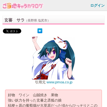
ログイン
玄蕃 サラ
（長野県 塩尻市）
引用元
www.pmoa.co.jp
好物 ワイン 山賊焼き 果物
強い妖力を持った玄蕃之丞狐の娘
桔梗ヶ原の葡萄畑が大草原だった頃からひっそりとこの