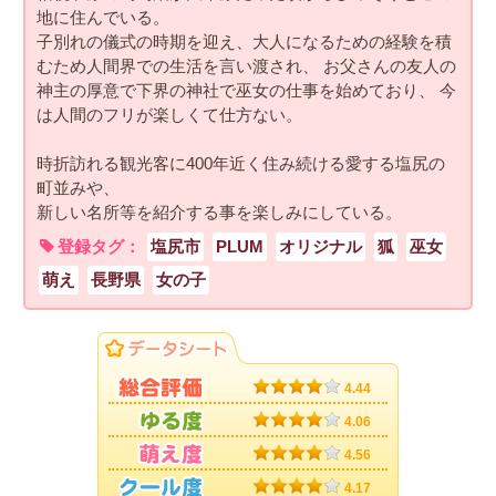
地に住んでいる。
子別れの儀式の時期を迎え、大人になるための経験を積
むため人間界での生活を言い渡され、 お父さんの友人の
神主の厚意で下界の神社で巫女の仕事を始めており、 今
は人間のフリが楽しくて仕方ない。
時折訪れる観光客に400年近く住み続ける愛する塩尻の
町並みや、
新しい名所等を紹介する事を楽しみにしている。
登録タグ：
塩尻市
PLUM
オリジナル
狐
巫女
萌え
長野県
女の子
4.44
4.06
4.56
4.17