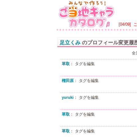
[04/09]
足立くみ
のプロフィール変更履
全
草取
： タグを編集
権田原
： タグを編集
yuruki
： タグを編集
草取
： タグを編集
草取
： タグを編集