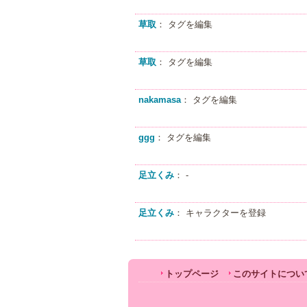
草取
： タグを編集
草取
： タグを編集
nakamasa
： タグを編集
ggg
： タグを編集
足立くみ
： -
足立くみ
： キャラクターを登録
トップページ
このサイトについ