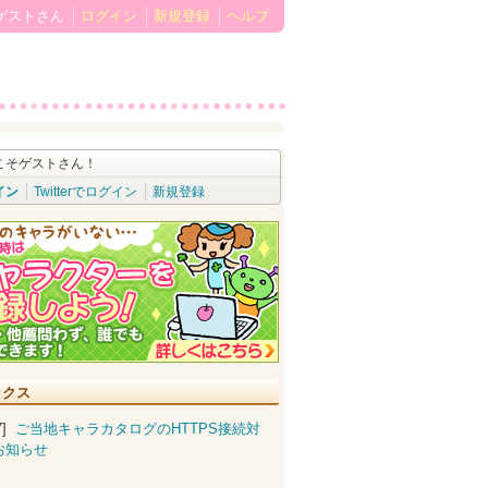
ゲストさん
ログイン
新規登録
ヘルプ
こそゲストさん！
イン
Twitterでログイン
新規登録
ックス
07]
ご当地キャラカタログのHTTPS接続対
お知らせ