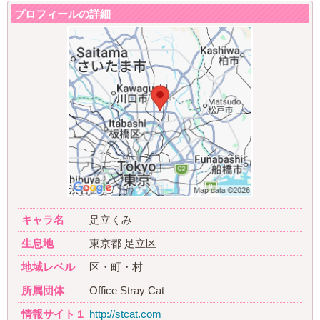
プロフィールの詳細
キャラ名
足立くみ
生息地
東京都 足立区
地域レベル
区・町・村
所属団体
Office Stray Cat
情報サイト１
http://stcat.com