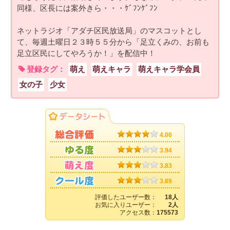
同様、区長には案外きら・・・ｹﾞﾌﾝｹﾞﾌﾝ
ネットラジオ「アダチ区民放送局」のマスコットとし
て、毎週土曜日２３時５５分から「足立くみの、お前も
足立区民にしてやろうか！」を配信中！
登録タグ：
萌え
萌えキャラ
萌えキャラ学会員
女の子
少女
4.00
3.94
3.83
3.89
評価したユーザー数：
18人
お気に入りユーザー：
2人
アクセス数：
175573