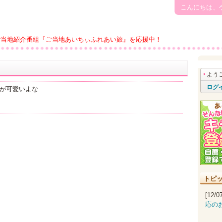
こんにちは、
ご当地紹介番組『ご当地あいちぃふれあい旅』を応援中！
よう
ログ
が可愛いよな
トピ
[12/
応の