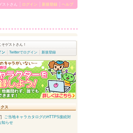
ゲストさん
ログイン
新規登録
ヘルプ
こそゲストさん！
イン
Twitterでログイン
新規登録
ックス
07]
ご当地キャラカタログのHTTPS接続対
お知らせ