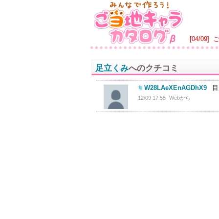
[04/09]
足立くみ
へのクチコミ
W28LAeXEnAGDhX9
目
12/09 17:55
Webから