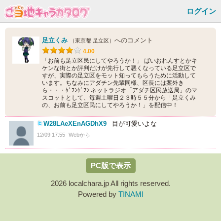
ログイン
足立くみ
へのコメント
（東京都 足立区）
4.00
「お前も足立区民にしてやろうか！」 ばいおれんすとかキ
ケンな街とか評判だけが先行して悪くなっている足立区で
すが、実際の足立区をモット知ってもらうために活動して
います。ちなみにアダチン先輩同様、区長には案外き
ら・・・ｹﾞﾌﾝｹﾞﾌﾝ ネットラジオ「アダチ区民放送局」のマ
スコットとして、毎週土曜日２３時５５分から「足立くみ
の、お前も足立区民にしてやろうか！」を配信中！
W28LAeXEnAGDhX9
目が可愛いよな
12/09 17:55
Webから
PC版で表示
2026 localchara.jp All rights reserved.
Powered by
TINAMI