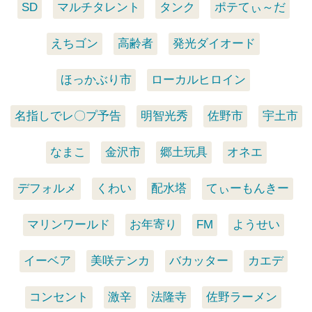
SD
マルチタレント
タンク
ポテてぃ～だ
えちゴン
高齢者
発光ダイオード
ほっかぶり市
ローカルヒロイン
名指しでレ〇プ予告
明智光秀
佐野市
宇土市
なまこ
金沢市
郷土玩具
オネエ
デフォルメ
くわい
配水塔
てぃーもんきー
マリンワールド
お年寄り
FM
ようせい
イーベア
美咲テンカ
バカッター
カエデ
コンセント
激辛
法隆寺
佐野ラーメン