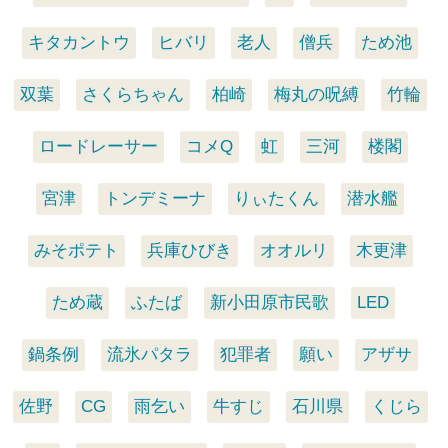
キタカントウ
ヒバリ
老人
僧兵
ため池
双葉
さくらちゃん
柏崎
梅丸の呪縛
竹輪
ロードレーサー
コメQ
虹
三河
楼閣
宮津
トンデミーナ
りぃたくん
潜水艦
みそポテト
兵庫ひびき
オオルリ
木更津
ため蔵
ふたば
新小田原市民歌
LED
鍋条例
流氷パタラ
犯罪者
願い
アザサ
佐野
CG
雨乞い
牛すじ
石川県
くじら