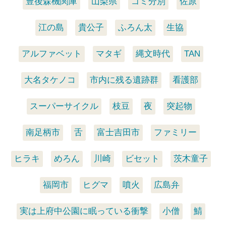
豊後森機関庫
山梨県
ゴミ分別
佐原
江の島
貴公子
ふろん太
生協
アルファベット
マタギ
縄文時代
TAN
大名タケノコ
市内に残る遺跡群
看護部
スーパーサイクル
枝豆
夜
突起物
南足柄市
舌
富士吉田市
ファミリー
ヒラキ
めろん
川崎
ビセット
茨木童子
福岡市
ヒグマ
噴火
広島弁
実は上府中公園に眠っている衝撃
小僧
鯖