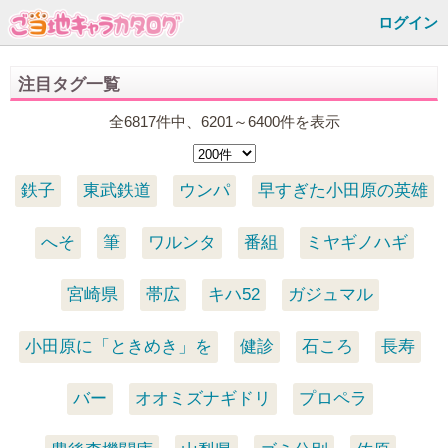
ログイン
注目タグ一覧
全6817件中、6201～6400件を表示
鉄子
東武鉄道
ウンパ
早すぎた小田原の英雄
へそ
筆
ワルンタ
番組
ミヤギノハギ
宮崎県
帯広
キハ52
ガジュマル
小田原に「ときめき」を
健診
石ころ
長寿
バー
オオミズナギドリ
プロペラ