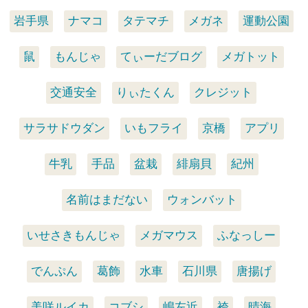
岩手県
ナマコ
タテマチ
メガネ
運動公園
鼠
もんじゃ
てぃーだブログ
メガトット
交通安全
りぃたくん
クレジット
サラサドウダン
いもフライ
京橋
アプリ
牛乳
手品
盆栽
緋扇貝
紀州
名前はまだない
ウォンバット
いせさきもんじゃ
メガマウス
ふなっしー
でんぷん
葛飾
水車
石川県
唐揚げ
美咲ルイカ
コブシ
嶋左近
袴
晴海