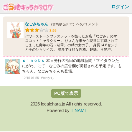
ログイン
なごみちゃん
へのコメント
（群馬県 沼田市）
3.95
パワーストーンブレスレットを扱ったお店「なごみ」のマ
スコットキャラクター。 ひょんな事から現世に召還されて
しまった卯年の石（翡翠）の精の女の子。 身長14.8センチ
と手のひらサイズ。 温厚で従順な性格。趣味、月光浴。
ｓｉｎｏｂｕ
本日発行の沼田の地域新聞「マイタウンた
にがわ」にて、なごみの広告欄が掲載される予定です。も
ちろん、なごみちゃんも登場。
12/15 01:55
Webから
PC版で表示
2026 localchara.jp All rights reserved.
Powered by
TINAMI