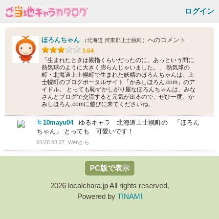
ログイン
ほろんちゃん
へのコメント
（北海道 河東郡上士幌町）
3.64
「生まれたときは親指くらいだったのに、あっという間に
熱気球のように大きく膨らんじゃいました。」 熱気球の
町・北海道上士幌町で生まれた妖精のほろんちゃんは、上
士幌町のブログポータルサイト「かみしほろん.com」のア
イドル。 とっても恥ずかしがり屋なほろんちゃんは、みな
さんとブログで交流すると元気が出るので、ぜひ一度、か
みしほろん.comに遊びに来てくださいね。
10mayu04
ゆるキャラ 北海道上士幌町の 「ほろん
ちゃん」 とっても 可愛いです！
01/28 08:27
Webから
PC版で表示
2026 localchara.jp All rights reserved.
Powered by
TINAMI