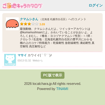
ログイン
クマムシさん
へのコメント
（北海道 札幌市白石区）
3.09
最強動物、クマムシさんだよ。ツイッターアカウントは
@kumamushisanだよ。かわいていることがおおいよ。よ
ろしくまむし。 / 種名：ヨコヅナクマムシ / 性別：♀ / 餌：
クロレラ / 生息地：北海道札幌市白石区の豊平川にかかる
橋の上のコケ / 特殊能力：乾燥耐性 放射線耐性 凍結耐性 真
空耐性 高圧耐性など
マサイ
カワイイ( ´ ▽ ` )ﾉ
03/13 01:32
Webから
PC版で表示
2026 localchara.jp All rights reserved.
Powered by
TINAMI