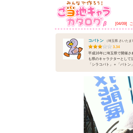
[04/09]
コバトン
（埼玉県 さいたま
3.34
平成16年に埼玉県で開催
も県のキャラクターとして
「シラコバト」＋「バトン