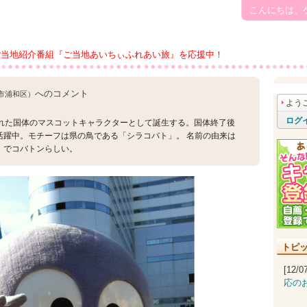
こんにちは、
ご当地紹介番組『ご当地あいちぃふれあい旅』を応援中！
へのコメント
市浦和区）
よう
ログ
された国体のマスコットキャラクターとして誕生する。国体終了後
活躍中。モチーフは県の鳥である「シラコバト」。 名前の由来は
」でコバトンらしい。
トピ
[12/
応の