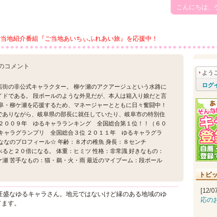
こんにちは、
ご当地紹介番組『ご当地あいちぃふれあい旅』を応援中！
のコメント
よう
ログ
店街の非公式キャラクター。 柳ケ瀬のアクアージュという水路に
イドである。 段ボールのような外見だが、本人は箱入り娘だと言
岐阜・柳ケ瀬を応援するため、マネージャーとともに日々奮闘中！
でありながら、岐阜県の部長に就任していたり、岐阜市の特別住
 ２００９年 ゆるキャラランキング 全国総合第１位！！（６０
キャラグランプリ 全国総合３位 ２０１１年 ゆるキャラグラ
やななのプロフィール☆ 年齢：８才の稚魚 身長：８センチ
ると２０倍になる。 体重：ヒミツ 性格：非常識 好きなもの：
瀬 苦手なもの：猫・鵜・火・雨 最近のマイブーム：段ボール
トピ
[12/
旺盛なゆるキャラさん。地元ではないけど縁のある地域のゆ
応の
てます。