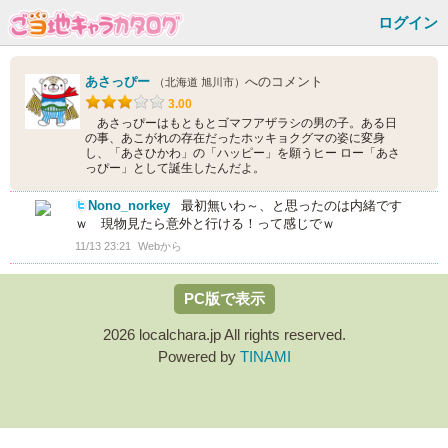
ログイン
あさっぴー
へのコメント
（北海道 旭川市）
3.00
あさっぴーはもともとゴマフアザラシの男の子。ある日
の事、あこがれの存在だったホッキョクグマの姿に変身
し、「あさひかわ」の「ハッピー」を願うヒー ロー「あさ
っぴー」として誕生したんだよ。
Nono_norkey
最初無いわ～、と思ったのは内緒です
ｗ 現物見たら意外と行ける！って感じでｗ
11/13 23:21
Webから
PC版で表示
2026 localchara.jp All rights reserved.
Powered by
TINAMI