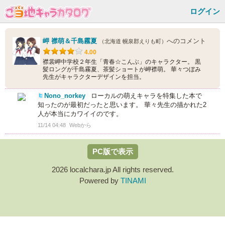
ログイン
岬 襟萌＆千島霧夏
へのコメント
（北海道 幌泉郡えりも町）
4.00
襟裳岬中学校２年生「青春☆こんぶ」のキャラクター。 黒
髪ロングが千島霧夏、茶髪ショートが岬襟萌。 華々つぼみ
先生がキャラクターデザインを担当。
Nono_norkey
ローカルの萌えキャラを特集した本で
知ったのが最初だったと思います。 華々先生の描かれた2
人が本当にカワイイのです。
11/14 04:48
Webから
PC版で表示
2026 localchara.jp All rights reserved.
Powered by
TINAMI