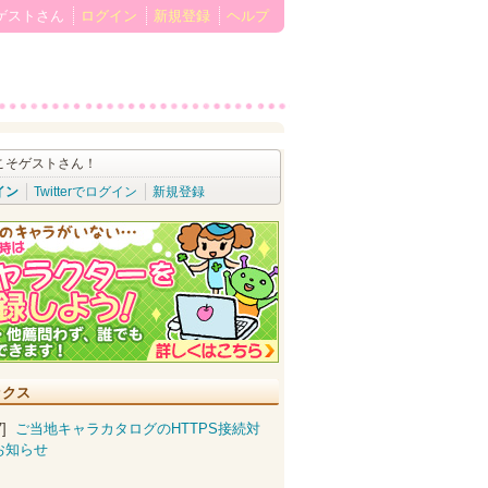
ゲストさん
ログイン
新規登録
ヘルプ
こそゲストさん！
イン
Twitterでログイン
新規登録
ックス
07]
ご当地キャラカタログのHTTPS接続対
お知らせ