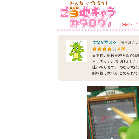
[04/09]
つなが竜ヌゥ
（埼玉県 さ
4.20
日本最大規模を誇る都心緑地
ら「ヌゥ」と名づけました。
味があります。 つなが竜に
割を担う意味が こめられて