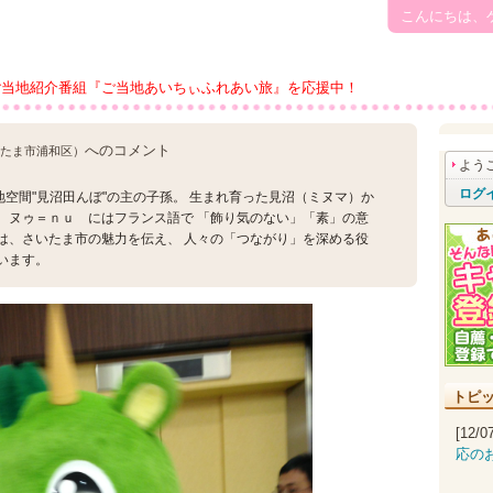
こんにちは、
ご当地紹介番組『ご当地あいちぃふれあい旅』を応援中！
へのコメント
いたま市浦和区）
よう
ログ
空間"見沼田んぼ"の主の子孫。 生まれ育った見沼（ミヌマ）か
 ヌゥ＝ｎｕ にはフランス語で 「飾り気のない」「素」の意
は、さいたま市の魅力を伝え、 人々の「つながり」を深める役
います。
トピ
[12/
応の