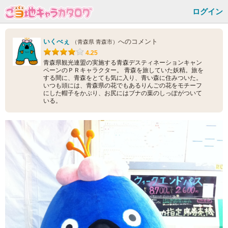
ログイン
いくべぇ
へのコメント
（青森県 青森市）
4.25
青森県観光連盟の実施する青森デスティネーションキャン
ペーンのＰＲキャラクター。 青森を旅していた妖精。旅を
する間に、青森をとても気に入り、青い森に住みついた。
いつも頭には、青森県の花でもあるりんごの花をモチーフ
にした帽子をかぶり、お尻にはブナの葉のしっぽがついて
いる。