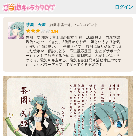
ログイン
茶園 天姫
へのコメント
（静岡県 富士市）
3.84
性別：女 種族：富士山の仙女 年齢：16歳 原典：竹取物語
現代へとやってきた、2代目かぐや姫。 姫というよりは気
が短いが情に厚い。 「番長タイプ」 駿河に蘇り始めてしま
った伝承や、伝説などを「不思議応援団（おとぎサポータ
ー）」として解決するために、富我志団（ふがしだん）を
つくり、駿河を奔走する。 駿河伝説は只今活動休止中です
が、よりパワーアップして戻ってくる予定です。