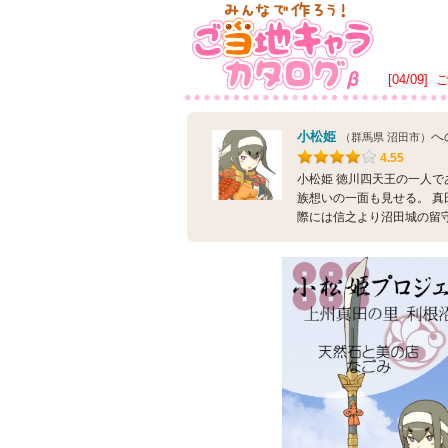
[04/09]
小松姫
へ
（群馬県 沼田市）
4.55
小松姫 徳川四天王の一人で
族想いの一面も見せる。 真
際には信之より沼田城の留