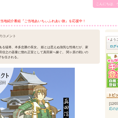
こんにちは、
ご当地紹介番組『ご当地あいちぃふれあい旅』を応援中！
のコメント
よう
ログ
ある猛将、本多忠勝の長女。 姫とは思えぬ強気な性格だが、家
田信之の器量に惚れ正室として真田家へ嫁ぐ。 関ヶ原の戦いの
守を任される。
トピ
[12/
応の