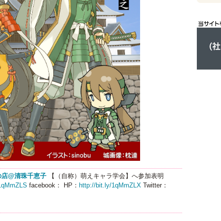
の店@清珠千恵子
【（自称）萌えキャラ学会】へ参加表明
ly/1qMmZLS
facebook： HP：
http://bit.ly/1qMmZLX
Twitter：