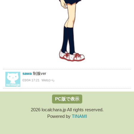
sawa
制服ver
03/04 17:21
Webから
PC版で表示
2026 localchara.jp All rights reserved.
Powered by
TINAMI