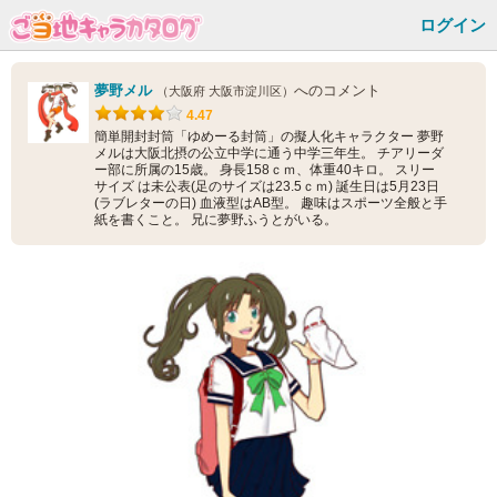
ログイン
夢野メル
へのコメント
（大阪府 大阪市淀川区）
4.47
簡単開封封筒「ゆめーる封筒」の擬人化キャラクター 夢野
メルは大阪北摂の公立中学に通う中学三年生。 チアリーダ
ー部に所属の15歳。 身長158ｃｍ、体重40キロ。 スリー
サイズ は未公表(足のサイズは23.5ｃｍ) 誕生日は5月23日
(ラブレターの日) 血液型はAB型。 趣味はスポーツ全般と手
紙を書くこと。 兄に夢野ふうとがいる。