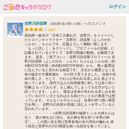
ログイン
吉野川詩流華
へのコメント
（高知県 吾川郡いの町）
4.67
高知県一級河川「日本三大暴れ川 吉野川」をイメージし
たヒロインキャラクター「吉野川 詩流華（よしのがわ
シルカ）」ちゃんです。応援よろしく御願い致します。
「もっと詳しく」をクリックし「プロフィールの詳細」に
記載されているＵＲＬで「吉野川関連の動画」を鑑賞でき
ます。 是非、ご覧下さい♪ ・吉野川詩流華プロフィール 吉
野川詩流華（よしのがわ シルカ）ちゃんは シルル紀（約
4億4370万年前～約4億1600万年前頃）から、 瓶ヶ森周辺
に住んでいると言われる精霊です。 太古から幾度となく生
命の誕生や大量絶滅を、 その目で見てきました。 自然や生
命の美しさ、そして、それらが失われる哀しみを 誰よりも
知っています。 現代では人の自然破壊に対しては余り良い
印象は もっておらず、もし滅んでしまっても仕方がないと
語っています。 しかし、彼女は生命が失われる哀しみを知
っているので いざとなれば人を助けたいと心の奥底では想
っています。 そんなシルカちゃんは、自身が持つ強い精霊
力を用い、 吉野川の自然や流域に住む人々を守っていると
言われています。 －－－－－－－－－－－－－－－－－－
－－－－－－－－ ○吉野川詩流華の秘密１ シルカ姉さんは
元々 「星の神を父に持ち、水の神を母を持つ”水界の神
王”」。 この星に生を受け世界各地の水の浄化や穢れを 祓
う役目と世界中の川の精霊を統べる役目を負っていまし