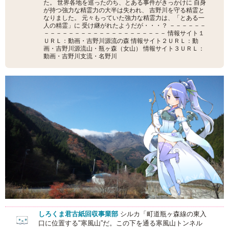
た。 世界各地を巡ったのち、とある事件がきっかけに 自身
が持つ強力な精霊力の大半は失われ、 吉野川を守る精霊と
なりました。 元々もっていた強力な精霊力は、「とある一
人の精霊」に 受け継がれたようだが・・・？ －－－－－－
－－－－－－－－－－－－－－－－－－－－ 情報サイト１
ＵＲＬ：動画・吉野川源流の森 情報サイト２ＵＲＬ：動
画・吉野川源流山・瓶ヶ森（女山） 情報サイト３ＵＲＬ：
動画・吉野川支流・名野川
しろくま君古紙回収事業部
シルカ「町道瓶ヶ森線の東入
口に位置する"寒風山”だ。この下を通る寒風山トンネル