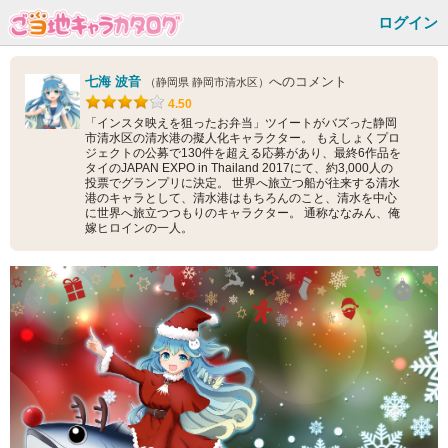
ログイン
七海 波音
へのコメント
（静岡県 静岡市清水区）
4.50
「インスタ映えを狙ったお弁当」ツイートがバズった静岡
市清水区の清水港の擬人化キャラクター。 もえしょくプロ
ジェクトの公募で130件を超える応募があり、最終6作品を
タイのJAPAN EXPO in Thailand 2017にて、約3,000人の
投票でグランプリに決定。 世界へ旅立つ船が往来する清水
港のキャラとして、清水港はもちろんのこと、清水を中心
に世界へ旅立つつもりのキャラクター。 通称ななみん、俺
嫁ヒロインの一人。