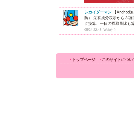
シカイダーマン
【Andri
防） 栄養成分表示から３項
ク換算、一日の摂取量比も
05/24 22:43
Webから
トップページ
このサイトについ