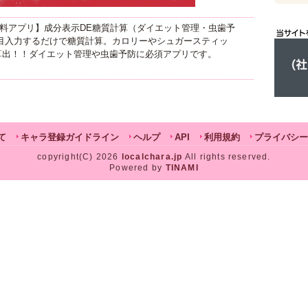
od無料アプリ】成分表示DE糖質計算（ダイエット管理・虫歯予
目入力するだけで糖質計算。カロリーやシュガースティッ
算出！！ダイエット管理や虫歯予防に必須アプリです。
て
キャラ登録ガイドライン
ヘルプ
API
利用規約
プライバシー
copyright(C) 2026
localchara.jp
All rights reserved.
Powered by
TINAMI