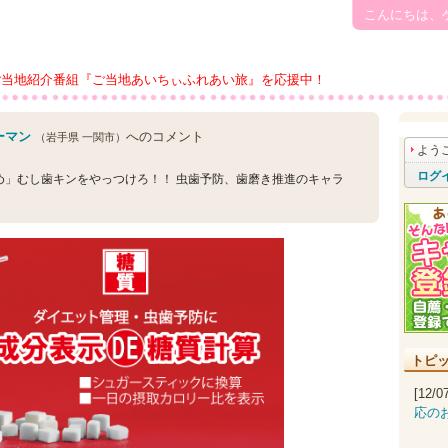
こんにちは、
ご当地紹介番組『ご当地あいちぃふれあい旅』を応援中！
ーマン
へのコメント
（岩手県 一関市）
よう
ログ
め」むし歯キンをやっつけろ！！ 虫歯予防、歯磨き推進のキャラ
。
トピ
[12/
応の