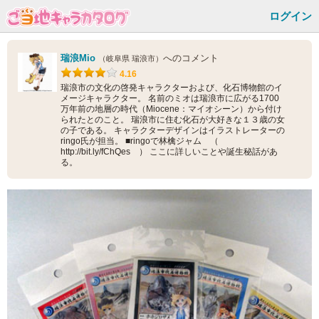
ログイン
瑞浪Mio
へのコメント
（岐阜県 瑞浪市）
4.16
瑞浪市の文化の啓発キャラクターおよび、化石博物館のイ
メージキャラクター。 名前のミオは瑞浪市に広がる1700
万年前の地層の時代（Miocene：マイオシーン）から付け
られたとのこと。 瑞浪市に住む化石が大好きな１３歳の女
の子である。 キャラクターデザインはイラストレーターの
ringo氏が担当。 ■ringoで林檎ジャム （
http://bit.ly/fChQes ） ここに詳しいことや誕生秘話があ
る。