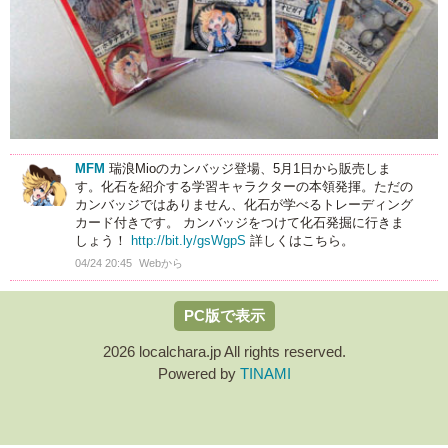
MFM
瑞浪Mioのカンバッジ登場、5月1日から販売しま
す。化石を紹介する学習キャラクターの本領発揮。ただの
カンバッジではありません、化石が学べるトレーディング
カード付きです。 カンバッジをつけて化石発掘に行きま
しょう！
http://bit.ly/gsWgpS
詳しくはこちら。
04/24 20:45
Webから
PC版で表示
2026 localchara.jp All rights reserved.
Powered by
TINAMI