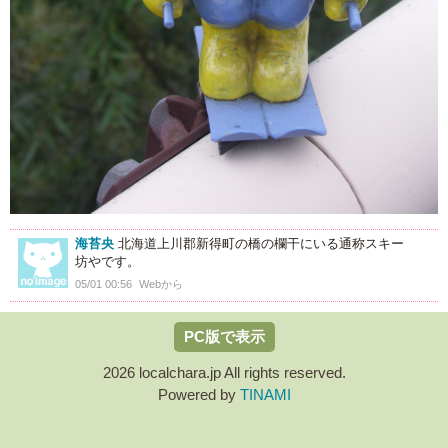
海苔央
北海道上川郡新得町の橋の欄干にいる通称スキー
坊やです。
05/01 00:56
Webから
PC版で表示
2026 localchara.jp All rights reserved.
Powered by
TINAMI