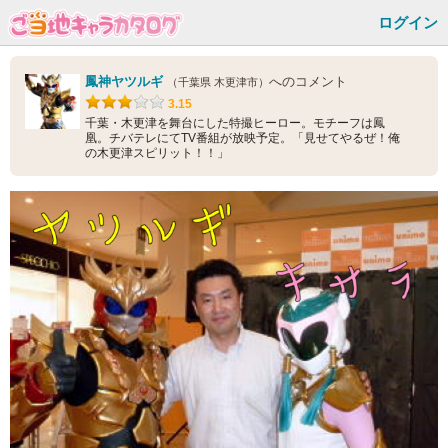
ログイン
鳳神ヤツルギ
へのコメント
（千葉県 木更津市）
3.15
千葉・木更津を舞台にした特撮ヒーロー。モチーフは鳳
凰。チバテレにてTV番組が放映予定。「見せてやるぜ！俺
の木更津スピリット！！」