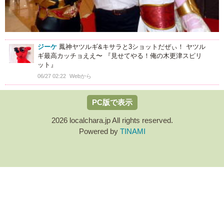
ジーケ
鳳神ヤツルギ&キサラと3ショットだぜぃ！ ヤツル
ギ最高カッチョええ〜 『見せてやる！俺の木更津スピリ
ット』
06/27 02:22
Webから
PC版で表示
2026 localchara.jp All rights reserved.
Powered by
TINAMI