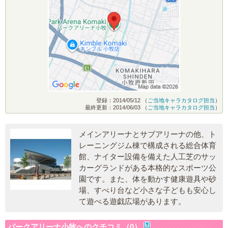
登録：2014/05/12 （
ご当地キャラカタログ担当
）
最終更新：2014/06/03 （
ご当地キャラカタログ担当
）
メインアリーナとサブアリーナの他、ト
レーニングジム棟で構成される総合体育
館、ナイター設備を備えた人工芝のサッ
カーグランドがある本格的なスポーツ公
園です。また、体を動かす健康遊具や砂
場、すべり台など小さな子どもも安心し
て遊べる遊戯広場があります。
パークアリーナ小牧へのクチコミ（0）