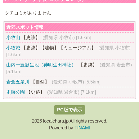
クチコミがありません
近郊スポット情報
小牧山
【史跡】
(愛知県 小牧市)
[1.6km]
小牧城
【史跡】
【建物】
【ミュージアム】
(愛知県 小牧市)
[1.6km]
山内一豊誕生地（神明生田神社）
【史跡】
(愛知県 岩倉市)
[5.1km]
岩倉五条川
【自然】
(愛知県 小牧市)
[5.5km]
史跡公園
【史跡】
(愛知県 岩倉市)
[7.1km]
PC版で表示
2026 localchara.jp All rights reserved.
Powered by
TINAMI