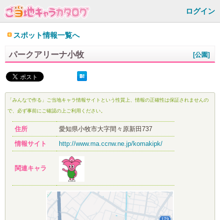
ログイン
スポット情報一覧へ
パークアリーナ小牧
[公園]
「みんなで作る」ご当地キャラ情報サイトという性質上、情報の正確性は保証されませんの
で、必ず事前にご確認の上ご利用ください。
住所
愛知県小牧市大字間々原新田737
情報サイト
http://www.ma.ccnw.ne.jp/komakipk/
関連キャラ