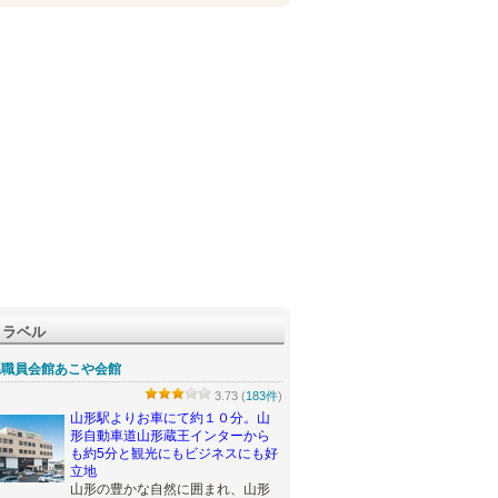
トラベル
県職員会館あこや会館
3.73 (
183件
)
山形駅よりお車にて約１０分。山
形自動車道山形蔵王インターから
も約5分と観光にもビジネスにも好
立地
山形の豊かな自然に囲まれ、山形