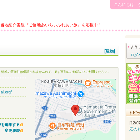
こんにちは、
ご当地紹介番組『ご当地あいちぃふれあい旅』を応援中！
よう
[建物]
ログ
、情報の正確性は保証されませんので、必ず事前にご確認の上ご利用ください。
ai.org/
トピ
[12/
報を編集する
応の
変更履歴