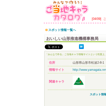
[04/09]
スポット情報一覧へ
おいしい山形推進機構事務局
「みんなで作る」ご当地キャラ情報サイトという性質上
住所
山形県山形市松波2-8-1
情報サイト
http://www.yamagata.nm
関連キャラ
スポット情