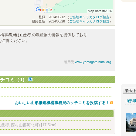
登録：2014/05/12 （
ご当地キャラカタログ担当
）
最終更新：2014/05/28 （
ご当地キャラカタログ担当
）
機構事務局は山形県の農産物の情報を提供しており
をご覧ください。
引用元
www.yamagata.nmai.org
チコミ（0）
楽天
山形
おいしい山形推進機構事務局のクチコミを投稿する！
山形県 西村山郡河北町)
[17.6km]