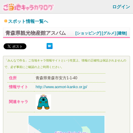
ログイン
スポット情報一覧へ
青森県観光物産館アスパム
[ショッピング]
[グルメ]
[建物]
「みんなで作る」ご当地キャラ情報サイトという性質上、情報の正確性は保証されませんの
で、必ず事前にご確認の上ご利用ください。
住所
青森県青森市安方1-1-40
情報サイト
http://www.aomori-kanko.or.jp/
関連キャラ