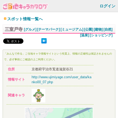
ログイン
スポット情報一覧へ
三室戸寺
[グルメ]
[テーマパーク]
[ミュージアム]
[公園]
[建物]
[自然]
[温泉]
[ショッピング]
「みんなで作る」ご当地キャラ情報サイトという性質上、情報の正確性は保証されませんの
で、必ず事前にご確認の上ご利用ください。
住所
京都府宇治市莵道滋賀谷21
http://www.ujimiyage.com/user_data/ka
情報サイト
nko00_07.php
関連キャラ