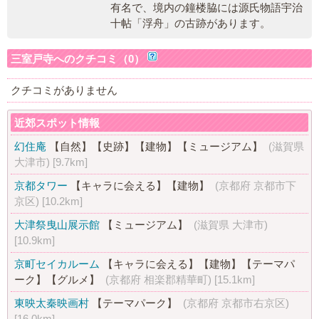
有名で、境内の鐘楼脇には源氏物語宇治
十帖「浮舟」の古跡があります。
三室戸寺へのクチコミ（0）
クチコミがありません
近郊スポット情報
幻住庵
【自然】
【史跡】
【建物】
【ミュージアム】
(滋賀県
大津市)
[9.7km]
京都タワー
【キャラに会える】
【建物】
(京都府 京都市下
京区)
[10.2km]
大津祭曳山展示館
【ミュージアム】
(滋賀県 大津市)
[10.9km]
京町セイカルーム
【キャラに会える】
【建物】
【テーマパ
ーク】
【グルメ】
(京都府 相楽郡精華町)
[15.1km]
東映太秦映画村
【テーマパーク】
(京都府 京都市右京区)
[16.0km]