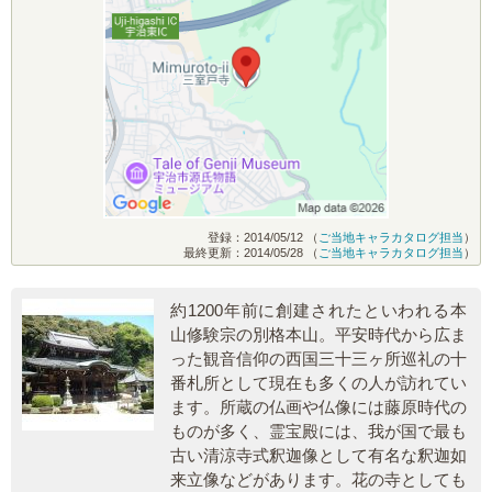
登録：2014/05/12 （
ご当地キャラカタログ担当
）
最終更新：2014/05/28 （
ご当地キャラカタログ担当
）
約1200年前に創建されたといわれる本
山修験宗の別格本山。平安時代から広ま
った観音信仰の西国三十三ヶ所巡礼の十
番札所として現在も多くの人が訪れてい
ます。所蔵の仏画や仏像には藤原時代の
ものが多く、霊宝殿には、我が国で最も
古い清涼寺式釈迦像として有名な釈迦如
来立像などがあります。花の寺としても