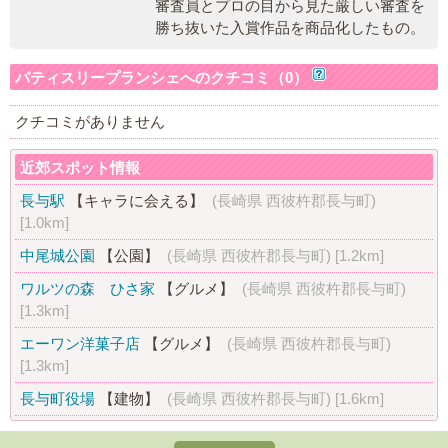
審査員とプロの目から見た厳しい審査を
勝ち抜いた入賞作品を商品化したもの。
パティスリープランシェへのクチコミ（0）
クチコミがありません
近郊スポット情報
長与駅
【キャラに会える】
(長崎県 西彼杵郡長与町)
[1.0km]
中尾城公園
【公園】
(長崎県 西彼杵郡長与町)
[1.2km]
ワルツの森 ひさ家
【グルメ】
(長崎県 西彼杵郡長与町)
[1.3km]
エーワン洋菓子店
【グルメ】
(長崎県 西彼杵郡長与町)
[1.3km]
長与町役場
【建物】
(長崎県 西彼杵郡長与町)
[1.6km]