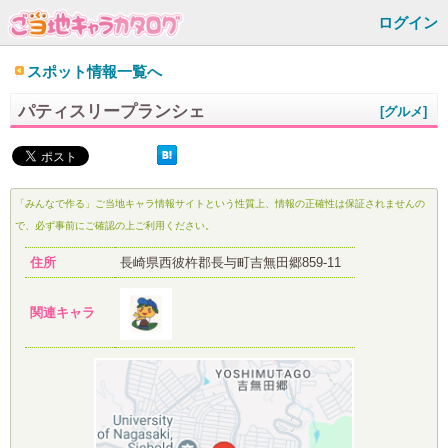
ログイン
スポット情報一覧へ
パティスリープランシェ
[グルメ]
「みんなで作る」ご当地キャラ情報サイトという性質上、情報の正確性は保証されませんの
で、必ず事前にご確認の上ご利用ください。
住所
長崎県西彼杵郡長与町吉無田郷859-11
関連キャラ