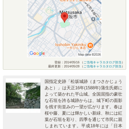
登録：2014/05/16 （
ご当地キャラカタログ担当
）
最終更新：2014/05/28 （
ご当地キャラカタログ担当
）
国指定史跡「松坂城跡（まつさかじょう
あと）」は天正16年(1588年)蒲生氏郷に
よって築かれた平山城。全国屈指の豪壮
な石垣を誇る城跡からは、城下町の面影
を残す街並みの一望が広がります。春は
桜や藤、夏には輝かしい新緑、秋には紅
葉が石垣を彩り、四季を通じて市民に親
しまれています。平成18年には「日本