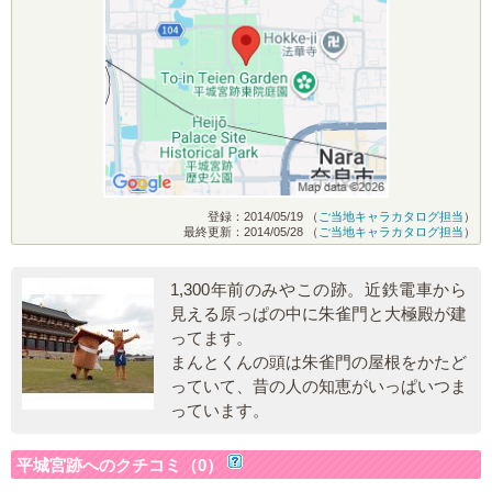
登録：2014/05/19 （
ご当地キャラカタログ担当
）
最終更新：2014/05/28 （
ご当地キャラカタログ担当
）
1,300年前のみやこの跡。近鉄電車から
見える原っぱの中に朱雀門と大極殿が建
ってます。
まんとくんの頭は朱雀門の屋根をかたど
っていて、昔の人の知恵がいっぱいつま
っています。
平城宮跡へのクチコミ（0）