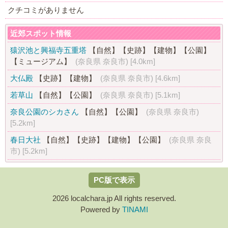
クチコミがありません
近郊スポット情報
猿沢池と興福寺五重塔
【自然】
【史跡】
【建物】
【公園】
【ミュージアム】
(奈良県 奈良市)
[4.0km]
大仏殿
【史跡】
【建物】
(奈良県 奈良市)
[4.6km]
若草山
【自然】
【公園】
(奈良県 奈良市)
[5.1km]
奈良公園のシカさん
【自然】
【公園】
(奈良県 奈良市)
[5.2km]
春日大社
【自然】
【史跡】
【建物】
【公園】
(奈良県 奈良
市)
[5.2km]
PC版で表示
2026 localchara.jp All rights reserved.
Powered by
TINAMI