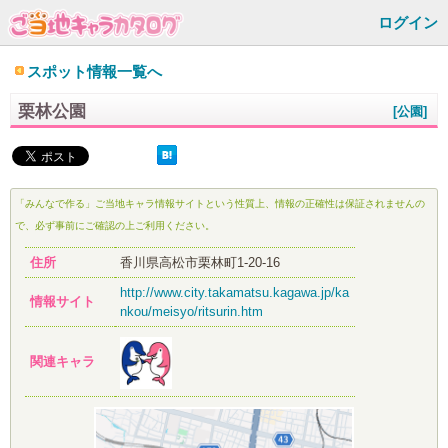
ログイン
スポット情報一覧へ
栗林公園
[公園]
「みんなで作る」ご当地キャラ情報サイトという性質上、情報の正確性は保証されませんの
で、必ず事前にご確認の上ご利用ください。
住所
香川県高松市栗林町1-20-16
http://www.city.takamatsu.kagawa.jp/ka
情報サイト
nkou/meisyo/ritsurin.htm
関連キャラ