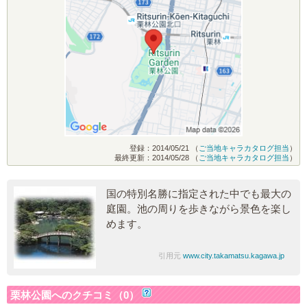
登録：2014/05/21 （
ご当地キャラカタログ担当
）
最終更新：2014/05/28 （
ご当地キャラカタログ担当
）
国の特別名勝に指定された中でも最大の
庭園。池の周りを歩きながら景色を楽し
めます。
引用元
www.city.takamatsu.kagawa.jp
栗林公園へのクチコミ（0）