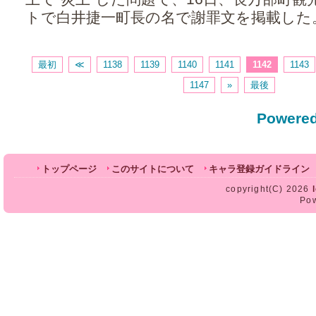
トで白井捷一町長の名で謝罪文を掲載した。 
最初
≪
1138
1139
1140
1141
1142
1143
1147
»
最後
Powered
トップページ
このサイトについて
キャラ登録ガイドライン
copyright(C) 2026
Po