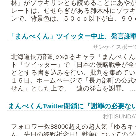
林」がゾウキリンとも読めることにあや
レートは、せせらぎがある雑木林にゾウ
ンで、背景色は、５０ｃｃ以下が白、９０ｃｃ
「まんべくん」ツイッター中止、発言謝
サンケイスポーツ - 2
北海道長万部町のゆるキャラ「まんべくん
ト「ツイッター」で「日本の侵略戦争が全
どとする書き込みを行い、批判を集めてい
１６日、ホームページで「長万部町の公式
せん」とした上で、一連の発言を謝罪。 ...
まんべくんTwitter閉鎖に『謝罪の必要
秒刊SUNDAY -
フォロワー数88000超えの超人気「ゆる
ん。先日の終戦祈念日に戦争についてのツ