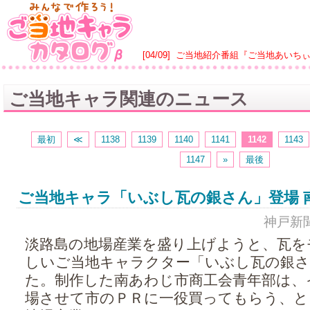
[04/09]
ご当地紹介番組『ご当地あいち
ご当地キャラ関連のニュース
最初
≪
1138
1139
1140
1141
1142
1143
1147
»
最後
ご当地キャラ「いぶし瓦の銀さん」登場 
神戸新聞 -
淡路島の地場産業を盛り上げようと、瓦を
しいご当地キャラクター「いぶし瓦の銀さ
た。制作した南あわじ市商工会青年部は、
場させて市のＰＲに一役買ってもらう、と