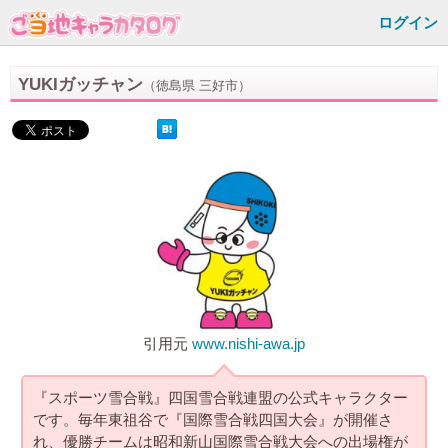
ログイン
YUKIガッチャン
（徳島県 三好市）
引用元
www.nishi-awa.jp
『スポーツ雪合戦』四国雪合戦連盟の公式キャラクター
です。毎年東祖谷で『国際雪合戦四国大会』が開催さ
れ、優勝チームは昭和新山国際雪合戦大会への出場権が