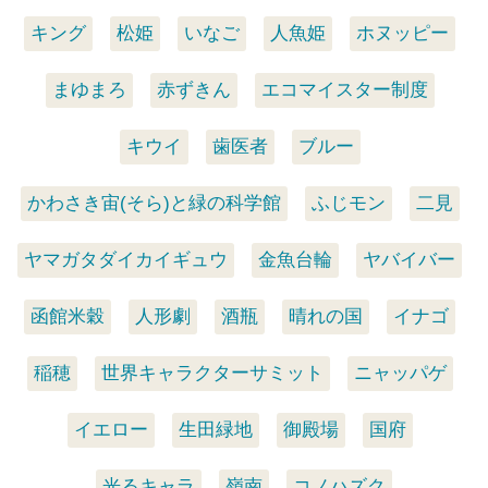
キング
松姫
いなご
人魚姫
ホヌッピー
まゆまろ
赤ずきん
エコマイスター制度
キウイ
歯医者
ブルー
かわさき宙(そら)と緑の科学館
ふじモン
二見
ヤマガタダイカイギュウ
金魚台輪
ヤバイバー
函館米穀
人形劇
酒瓶
晴れの国
イナゴ
稲穂
世界キャラクターサミット
ニャッパゲ
イエロー
生田緑地
御殿場
国府
光るキャラ
嶺南
コノハズク