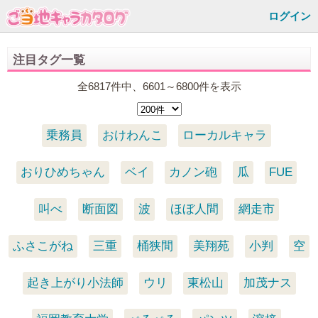
ログイン
注目タグ一覧
全6817件中、6601～6800件を表示
乗務員
おけわんこ
ローカルキャラ
おりひめちゃん
ベイ
カノン砲
瓜
FUE
叫べ
断面図
波
ほぼ人間
網走市
ふさこがね
三重
桶狭間
美翔苑
小判
空
起き上がり小法師
ウリ
東松山
加茂ナス