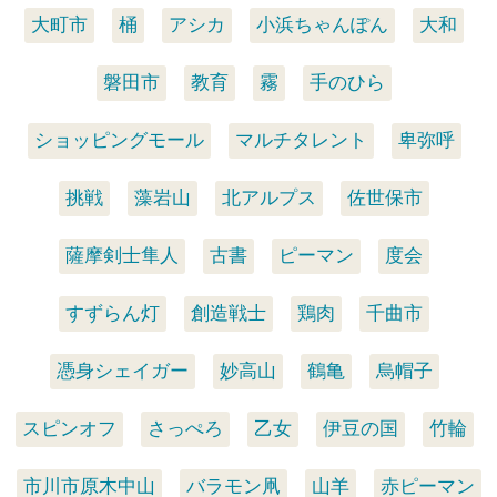
大町市
桶
アシカ
小浜ちゃんぽん
大和
磐田市
教育
霧
手のひら
ショッピングモール
マルチタレント
卑弥呼
挑戦
藻岩山
北アルプス
佐世保市
薩摩剣士隼人
古書
ピーマン
度会
すずらん灯
創造戦士
鶏肉
千曲市
憑身シェイガー
妙高山
鶴亀
烏帽子
スピンオフ
さっぺろ
乙女
伊豆の国
竹輪
市川市原木中山
バラモン凧
山羊
赤ピーマン