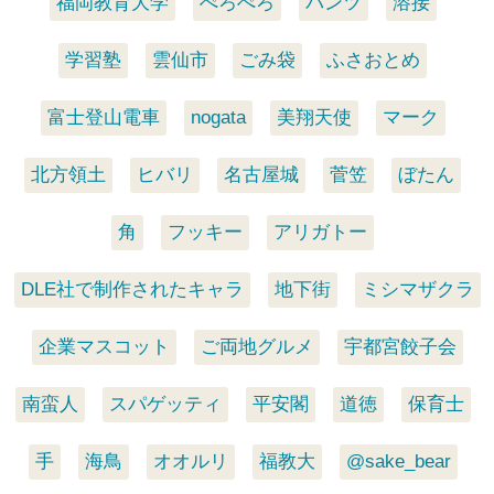
福岡教育大学
ぺろぺろ
パンツ
溶接
学習塾
雲仙市
ごみ袋
ふさおとめ
富士登山電車
nogata
美翔天使
マーク
北方領土
ヒバリ
名古屋城
菅笠
ぼたん
角
フッキー
アリガトー
DLE社で制作されたキャラ
地下街
ミシマザクラ
企業マスコット
ご両地グルメ
宇都宮餃子会
南蛮人
スパゲッティ
平安閣
道徳
保育士
手
海鳥
オオルリ
福教大
@sake_bear