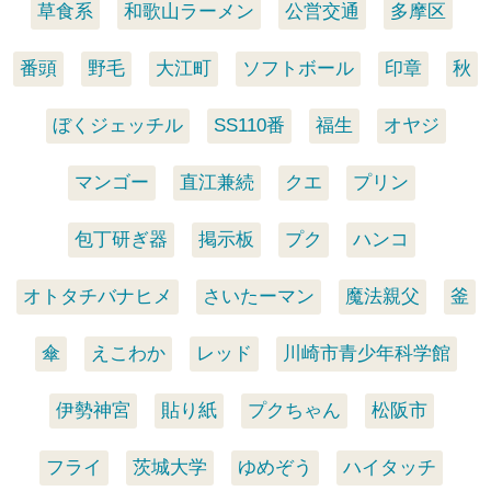
草食系
和歌山ラーメン
公営交通
多摩区
番頭
野毛
大江町
ソフトボール
印章
秋
ぼくジェッチル
SS110番
福生
オヤジ
マンゴー
直江兼続
クエ
プリン
包丁研ぎ器
掲示板
プク
ハンコ
オトタチバナヒメ
さいたーマン
魔法親父
釜
傘
えこわか
レッド
川崎市青少年科学館
伊勢神宮
貼り紙
プクちゃん
松阪市
フライ
茨城大学
ゆめぞう
ハイタッチ