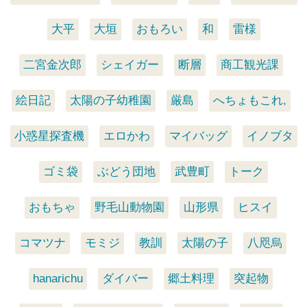
大平
大垣
おもろい
和
雷様
二宮金次郎
シェイガー
断層
商工観光課
絵日記
太陽の子幼稚園
厳島
へちょもこれ,
小惑星探査機
エロかわ
マイバッグ
イノブタ
ゴミ袋
ぶどう団地
武豊町
トーク
おもちゃ
野毛山動物園
山形県
ヒスイ
コマツナ
モミジ
教訓
太陽の子
八咫烏
hanarichu
ダイバー
郷土料理
突起物