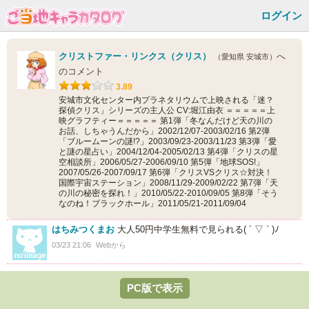
ログイン
クリストファー・リンクス（クリス）
へ
（愛知県 安城市）
のコメント
3.89
安城市文化センター内プラネタリウムで上映される「迷？
探偵クリス」シリーズの主人公 CV:堀江由衣 ＝＝＝＝＝上
映グラフティー＝＝＝＝＝ 第1弾「冬なんだけど天の川の
お話、しちゃうんだから」2002/12/07-2003/02/16 第2弾
「ブルームーンの謎!?」2003/09/23-2003/11/23 第3弾「愛
と謎の星占い」2004/12/04-2005/02/13 第4弾「クリスの星
空相談所」2006/05/27-2006/09/10 第5弾「地球SOS!」
2007/05/26-2007/09/17 第6弾「クリスVSクリス☆対決！
国際宇宙ステーション」2008/11/29-2009/02/22 第7弾「天
の川の秘密を探れ！」2010/05/22-2010/09/05 第8弾「そう
なのね！ブラックホール」2011/05/21-2011/09/04
はちみつくまお
大人50円中学生無料で見られる( ´ ▽ ` )ﾉ
03/23 21:06
Webから
PC版で表示